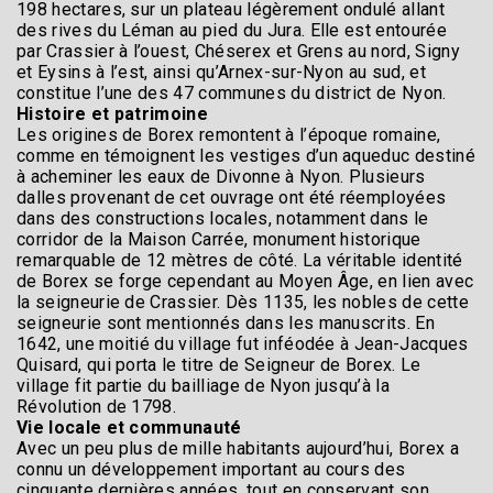
198 hectares, sur un plateau légèrement ondulé allant
des rives du Léman au pied du Jura. Elle est entourée
par Crassier à l’ouest, Chéserex et Grens au nord, Signy
et Eysins à l’est, ainsi qu’Arnex-sur-Nyon au sud, et
constitue l’une des 47 communes du district de Nyon.
Histoire et patrimoine
Les origines de Borex remontent à l’époque romaine,
comme en témoignent les vestiges d’un aqueduc destiné
à acheminer les eaux de Divonne à Nyon. Plusieurs
dalles provenant de cet ouvrage ont été réemployées
dans des constructions locales, notamment dans le
corridor de la Maison Carrée, monument historique
remarquable de 12 mètres de côté. La véritable identité
de Borex se forge cependant au Moyen Âge, en lien avec
la seigneurie de Crassier. Dès 1135, les nobles de cette
seigneurie sont mentionnés dans les manuscrits. En
1642, une moitié du village fut inféodée à Jean-Jacques
Quisard, qui porta le titre de Seigneur de Borex. Le
village fit partie du bailliage de Nyon jusqu’à la
Révolution de 1798.
Vie locale et communauté
Avec un peu plus de mille habitants aujourd’hui, Borex a
connu un développement important au cours des
cinquante dernières années, tout en conservant son