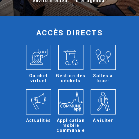
environnement
n et agenda
ACCÈS DIRECTS
Guichet
Gestion des
Salles à
virtuel
déchets
louer
Actualités
Application
A visiter
mobile
communale