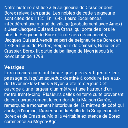
Notre histoire est liée à la seigneurie de Crassier dont
Borex relevait en partie. Les nobles de cette seigneurie
sont cités dès 1135. En 1642, Leurs Excellences
inféodèrent une moitié du village (probalement avec Arnex)
à Jean-Jacques Quisard, de Crans, qui porte dès lors le
titre de Seigneur de Borex.
Un de ses descendants,
Jacques Quisard, vendit sa part de seigneurie de Borex en
1738 à Louis de Portes, Seigneur de Coinsins, Genolier et
Crassier. Borex fit partie du bailliage de Nyon jusqu'à la
Révolution de 1798.
Vestiges
Les romains nous ont laissé quelques vestiges de leur
passage puisqu'un aqueduc destiné à conduire les eaux
de Divonne-les-bains à Nyon a été mis à jour. Cet
ouvrage a une largeur d'un mètre et une hauteur d'un
mètre trente-cinq.
Plusieurs dalles en terre cuite provenant
de cet ouvrage ornent le corridor de la Maison Carrée,
remarquable monument historique de 12 mètres de côté qui
abrita, à l'origine, l'Assesseur du Bailli de la Seigneurie de
Borex et de Crassier. Mais la véritable existence de Borex
commence au Moyen-Age.