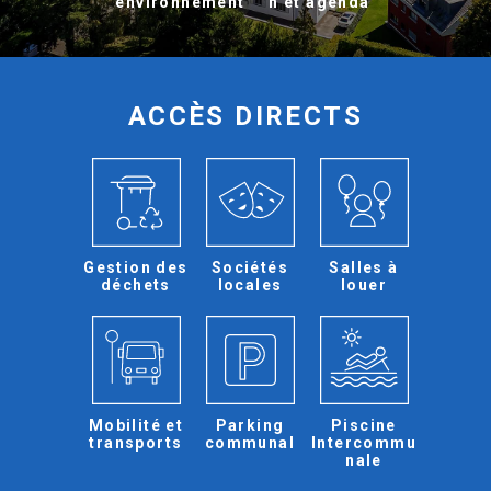
environnement
n et agenda
ACCÈS DIRECTS
Gestion des
Sociétés
Salles à
déchets
locales
louer
Mobilité et
Parking
Piscine
transports
communal
Intercommu
nale