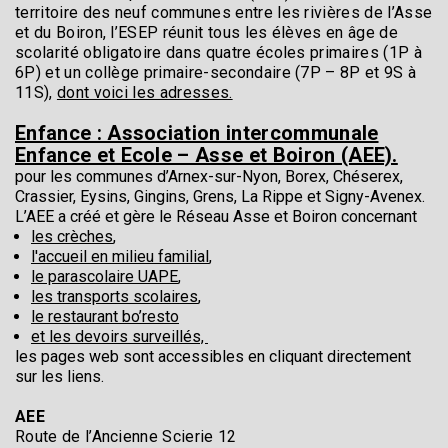
territoire des neuf communes entre les rivières de l’Asse
et du Boiron, l’ESEP réunit tous les élèves en âge de
scolarité obligatoire dans quatre écoles primaires (1P à
6P) et un collège primaire-secondaire (7P – 8P et 9S à
11S),
dont voici les adresses.
Enfance : Association intercommunale
Enfance et Ecole – Asse et Boiron (AEE).
pour les communes d’Arnex-sur-Nyon, Borex, Chéserex,
Crassier, Eysins, Gingins, Grens, La Rippe et Signy-Avenex.
L’AEE a créé et gère le Réseau Asse et Boiron concernant
les crèches
,
l'accueil en milieu familial
,
le parascolaire UAPE
,
les transports scolaires
,
le restaurant bo’resto
et les devoirs surveillés,
les pages web sont accessibles en cliquant directement
sur les liens.
AEE
Route de l’Ancienne Scierie 12