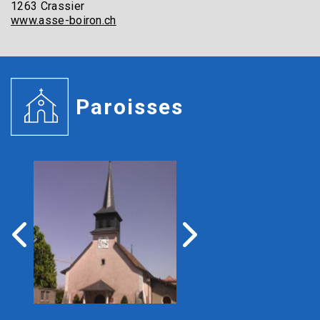
1263 Crassier
www.asse-boiron.ch
Paroisses