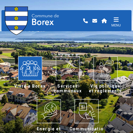
MENU
Vivre a Borex
Services
Vie politique
communaux
et règlements
Energie et
Communicatio