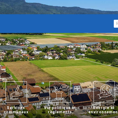
Services
Vie politique et
Energie et
communaux
règlements
environnemen