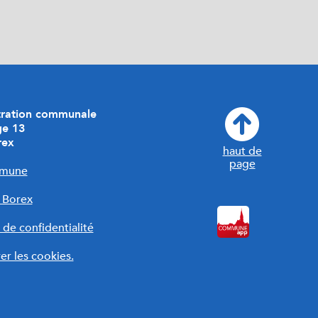
tration communale
ge 13
rex
haut de
page
mune
r Borex
 de confidentialité
er les cookies.