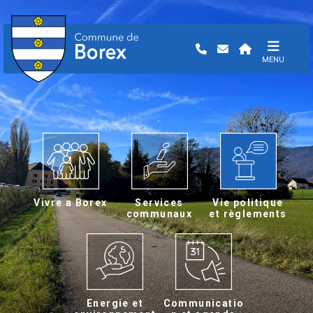
MENU
Vivre a Borex
Services
Vie politique
communaux
et règlements
Energie et
Communicatio