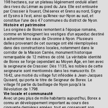
198 hectares, sur un plateau légèrement ondulé allant
des rives du Léman au pied du Jura. Elle est entourée
par Crassier à l’ouest, Chéserex et Grens au nord, Signy
et Eysins à l’est, ainsi qu’Arnex-sur-Nyon au sud, et
constitue l’une des 47 communes du district de Nyon.
Histoire et patrimoine
Les origines de Borex remontent à l’époque romaine,
comme en témoignent les vestiges d’un aqueduc destiné
à acheminer les eaux de Divonne à Nyon. Plusieurs
dalles provenant de cet ouvrage ont été réemployées
dans des constructions locales, notamment dans le
corridor de la Maison Carrée, monument historique
remarquable de 12 mètres de côté. La véritable identité
de Borex se forge cependant au Moyen Âge, en lien avec
la seigneurie de Crassier. Dès 1135, les nobles de cette
seigneurie sont mentionnés dans les manuscrits. En
1642, une moitié du village fut inféodée à Jean-Jacques
Quisard, qui porta le titre de Seigneur de Borex. Le
village fit partie du bailliage de Nyon jusqu’à la
Révolution de 1798.
Vie locale et communauté
Avec un peu plus de mille habitants aujourd’hui, Borex a
connu un développement important au cours des
cinquante dernières années, tout en conservant son