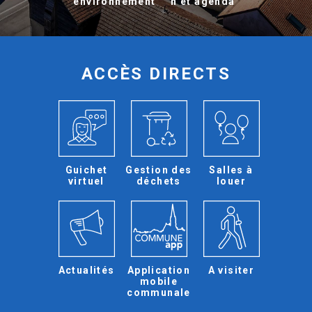
environnement
n et agenda
ACCÈS DIRECTS
Guichet
Gestion des
Salles à
virtuel
déchets
louer
Actualités
Application
A visiter
mobile
communale