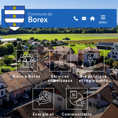
MENU
Vivre a Borex
Services
Vie politique
communaux
et règlements
Energie et
Communicatio